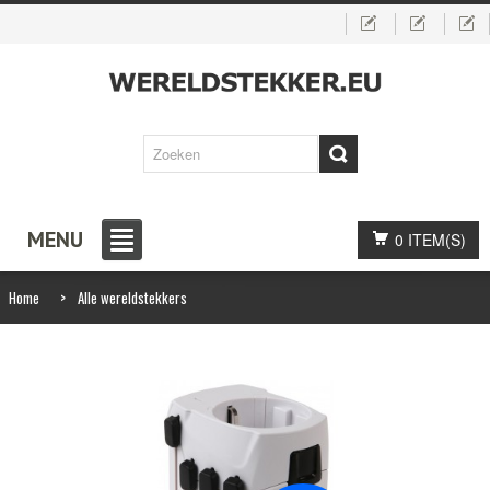
MENU
0 ITEM(S)
Home
>
Alle wereldstekkers