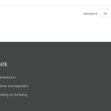
weergave:
24
ATIE
dstekkers
ene voorwaarden
nding en betaling