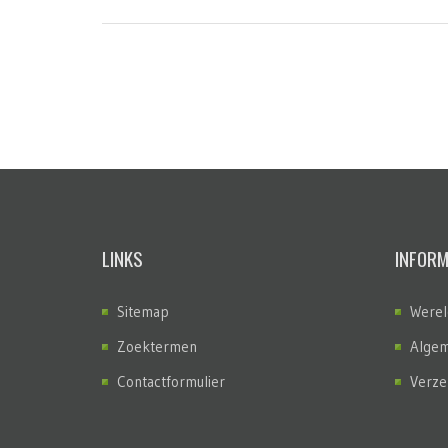
LINKS
INFORM
Sitemap
Werel
Zoektermen
Algem
Contactformulier
Verze