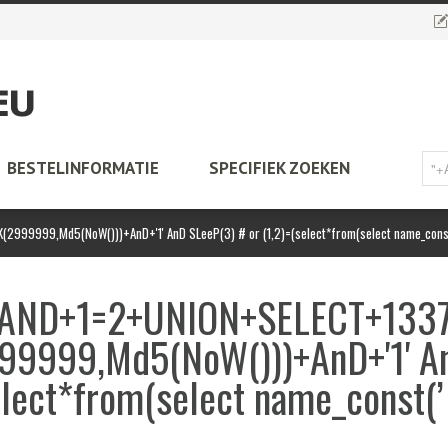
BESTELINFORMATIE
SPECIFIEK ZOEKEN
999999,Md5(NoW()))+AnD+'1' AnD SLeeP(3) # or (1,2)=(select*from(select name_cons
‘"+AND+1=2+UNION+SELECT+1337
9999,Md5(NoW()))+AnD+'1' A
elect*from(select name_const(’