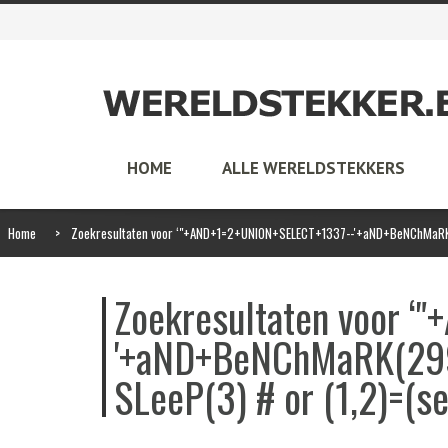
HOME
ALLE WERELDSTEKKERS
Home
>
Zoekresultaten voor ‘"+AND+1=2+UNION+SELECT+1337--'+aND+BeNChMaRK(2
Zoekresultaten voor 
'+aND+BeNChMaRK(299
SLeeP(3) # or (1,2)=(s