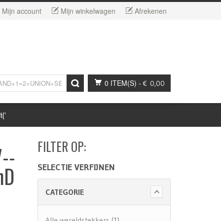
Mijn account
Mijn winkelwagen
Afrekenen
0 ITEM(S)
-
€ 0,00
t(’
FILTER OP:
--
nD
SELECTIE VERFIJNEN
CATEGORIE
Alle wereldstekkers
(1)