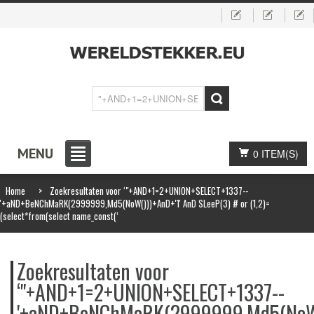
MENU
0 ITEM(S)
Home
>
Zoekresultaten voor ‘"+AND+1=2+UNION+SELECT+1337--
'+aND+BeNChMaRK(2999999,Md5(NoW()))+AnD+'1' AnD SLeeP(3) # or (1,2)=
(select*from(select name_const(’
Zoekresultaten voor
‘"+AND+1=2+UNION+SELECT+1337--
'+aND+BeNChMaRK(2999999,Md5(NoW(