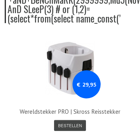
AnD SLeeP(3) # or (1,2)=
(select*from(select name_const(’
€ 29,95
Wereldstekker PRO | Skross Reisstekker
BESTELLEN