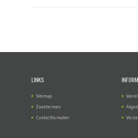
LINKS
INFORM
Sitemap
Werel
Zoektermen
Algem
Contactformulier
Verze