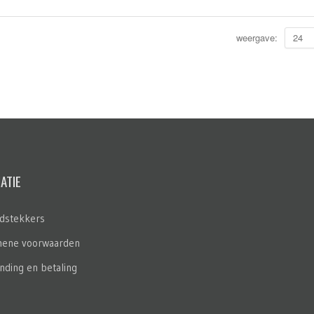
weergave:
24
ATIE
dstekkers
ene voorwaarden
nding en betaling