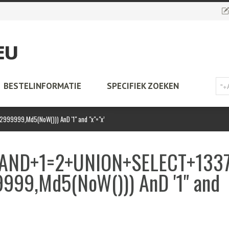
BESTELINFORMATIE
SPECIFIEK ZOEKEN
99999,Md5(NoW())) AnD '1" and "x"="x’
‘"+AND+1=2+UNION+SELECT+1337
99,Md5(NoW())) AnD '1" and