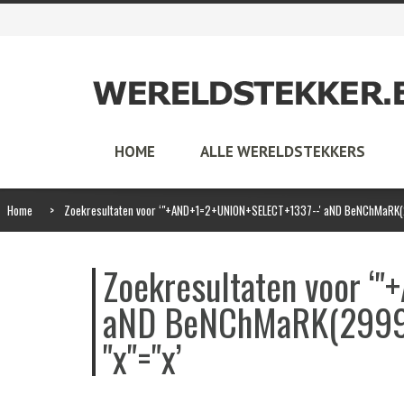
HOME
ALLE WERELDSTEKKERS
Home
>
Zoekresultaten voor ‘"+AND+1=2+UNION+SELECT+1337--' aND BeNChMaRK(29
Zoekresultaten voor 
aND BeNChMaRK(29999
"x"="x’